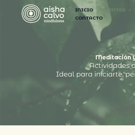
Ir
INICIO
EVENTOS
al
CONTACTO
contenido
Meditación y
Actividades d
Ideal para iniciarte, p