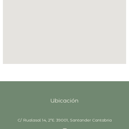
Ubicación
C/ Rualasal 14, 2ºE. 39001, Santander Cantabria