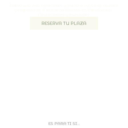
Activa una vida consciente y plena a través de nuestro
programa de 8 semanas basado en Mindfulness,
Neurociencia y psicología.
RESERVA TU PLAZA
ES PARA TI SI...